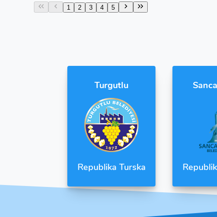
1
2
3
4
5
Turgutlu
Sanca
Republik
Republika Turska