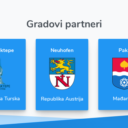
Gradovi partneri
ktepe
Neuhofen
Pak
a Turska
Mađar
Republika Austrija