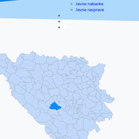
Javne nabavke
Javne rasprave
Službeni glasnici