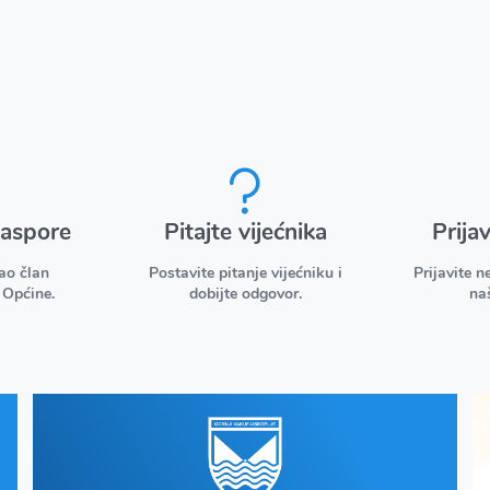
jaspore
Pitajte vijećnika
Prija
kao član
Postavite pitanje vijećniku i
Prijavite n
 Općine.
dobijte odgovor.
na