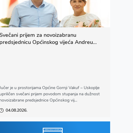
Svečani prijem za novoizabranu
predsjednicu Općinskog vijeća Andreu
Jurina
Jučer je u prostorijama Općine Gornji Vakuf – Uskoplje
upriličen svečani prijem povodom stupanja na dužnost
novoizabrane predsjednice Općinskog vij...
04.08.2026.