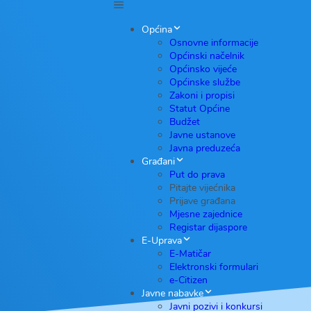
Općina
Osnovne informacije
Općinski načelnik
Općinsko vijeće
Općinske službe
Zakoni i propisi
Statut Općine
Budžet
Javne ustanove
Javna preduzeća
Građani
Put do prava
Pitajte vijećnika
Prijave građana
Mjesne zajednice
Registar dijaspore
E-Uprava
E-Matičar
Elektronski formulari
e-Citizen
Javne nabavke
Javni pozivi i konkursi