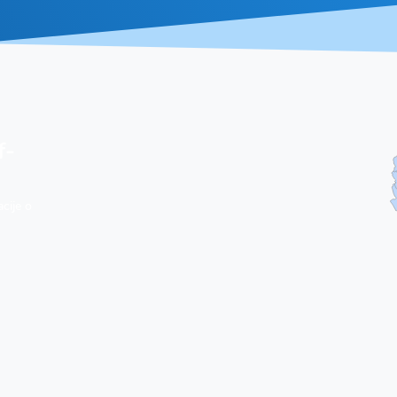
f-
cije o