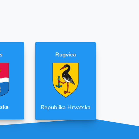
s
Rugvica
ska
Republika Hrvatska