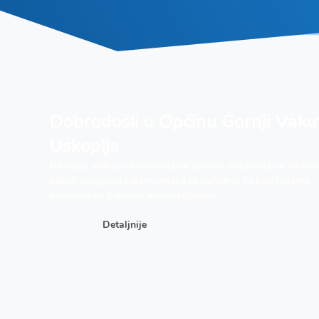
Dobrodošli u Općinu Gornji Vaku
Uskoplje
Na našoj web platformi možete pronaći sve potrebne informa
našim uslugama i aktivnostima te načinima na koje možete
komunicirati s našom administracijom.
Detaljnije