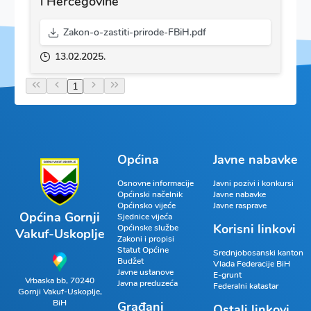
i Hercegovine
Zakon-o-zastiti-prirode-FBiH.pdf
13.02.2025.
1
Općina
Javne nabavke
Osnovne informacije
Javni pozivi i konkursi
Općinski načelnik
Javne nabavke
Općinsko vijeće
Javne rasprave
Općina Gornji
Sjednice vijeća
Korisni linkovi
Općinske službe
Vakuf-Uskoplje
Zakoni i propisi
Statut Općine
Srednjobosanski kanton
Budžet
Vlada Federacije BiH
Javne ustanove
E-grunt
Vrbaska bb, 70240
Javna preduzeća
Federalni katastar
Gornji Vakuf-Uskoplje,
BiH
Građani
Ostali linkovi