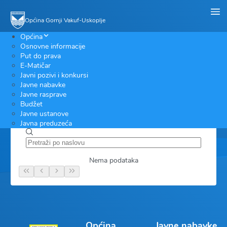
Općina Gornji Vakuf-Uskoplje
Općina
Osnovne informacije
Građani
Javne rasprave
Općinski načelnik
Put do prava
E-Uprava
Općinsko vijeće
Pitajte vijećnika
E-Matičar
Javne nabavke
Općinske službe
Prijave građana
Elektronski formulari
Javni pozivi i konkursi
Zakoni i propisi
Mjesne zajednice
e-Citizen
Javne nabavke
Službeni glasnici
Statut Općine
Registar dijaspore
Javne rasprave
Sortiraj po datumu
Budžet
Javne ustanove
Javna preduzeća
Nema podataka
Općina
Javne nabavke