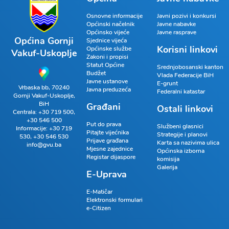
Osnovne informacije
Javni pozivi i konkursi
Općinski načelnik
Javne nabavke
Općinsko vijeće
Javne rasprave
Općina Gornji
Sjednice vijeća
Korisni linkovi
Općinske službe
Vakuf-Uskoplje
Zakoni i propisi
Statut Općine
Srednjobosanski kanton
Budžet
Vlada Federacije BiH
Javne ustanove
E-grunt
Vrbaska bb, 70240
Javna preduzeća
Federalni katastar
Gornji Vakuf-Uskoplje,
BiH
Građani
Ostali linkovi
Centrala:
+30 719 500
,
+30 546 500
Put do prava
Službeni glasnici
Informacije:
+30 719
Pitajte vijećnika
Strategije i planovi
530
,
+30 546 530
Prijave građana
Karta sa nazivima ulica
info@gvu.ba
Mjesne zajednice
Općinska izborna
Registar dijaspore
komisija
Galerija
E-Uprava
E-Matičar
Elektronski formulari
e-Citizen