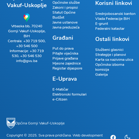
Korisni linkovi
Općinske službe
Vakuf-Uskoplje
Zakoni i propisi
Statut Općine
Srednjobosanski kanton
Budžet
Vlada Federacije BiH
Javne ustanove
E-grunt
Vrbaska bb, 70240
Javna preduzeća
Federalni katastar
Gornji Vakuf-Uskoplje,
BiH
Građani
Ostali linkovi
Centrala:
+30 719 500
,
+30 546 500
Put do prava
Službeni glasnici
Informacije:
+30 719
Pitajte vijećnika
Strategije i planovi
530
,
+30 546 530
Prijave građana
Karta sa nazivima ulica
info@gvu.ba
Mjesne zajednice
Općinska izborna
Registar dijaspore
komisija
Galerija
E-Uprava
E-Matičar
Elektronski formulari
e-Citizen
Općina Gornji Vakuf-Uskoplje
Copyright © 2025. Sva prava pridržana. Web development