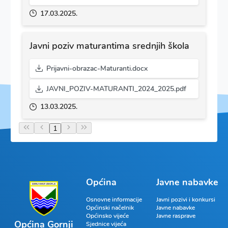
17.03.2025.
Javni poziv maturantima srednjih škola
Prijavni-obrazac-Maturanti.docx
JAVNI_POZIV-MATURANTI_2024_2025.pdf
13.03.2025.
1
Općina
Javne nabavke
Osnovne informacije
Javni pozivi i konkursi
Općinski načelnik
Javne nabavke
Općinsko vijeće
Javne rasprave
Općina Gornji
Sjednice vijeća