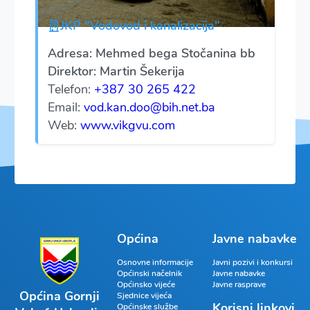
JKP "Vodovod i kanalizacija"
Adresa: Mehmed bega Stočanina bb
Direktor: Martin Šekerija
Telefon:
+387 30 265 422
Email:
vod.kan.doo@bih.net.ba
Web:
www.vikgvu.com
Općina
Javne nabavke
Osnovne informacije
Javni pozivi i konkursi
Općinski načelnik
Javne nabavke
Općinsko vijeće
Javne rasprave
Općina Gornji
Sjednice vijeća
Korisni linkovi
Općinske službe