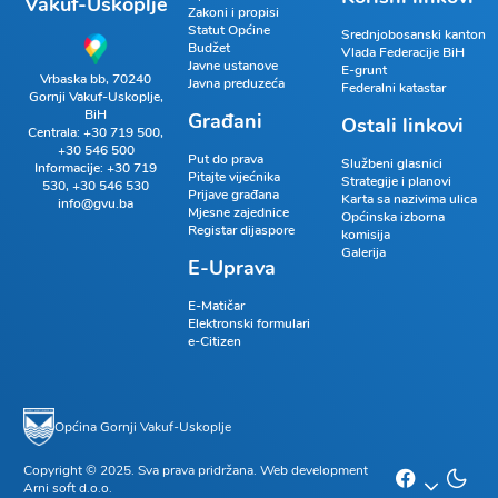
Vakuf-Uskoplje
Zakoni i propisi
Statut Općine
Srednjobosanski kanton
Budžet
Vlada Federacije BiH
Javne ustanove
E-grunt
Vrbaska bb, 70240
Javna preduzeća
Federalni katastar
Gornji Vakuf-Uskoplje,
BiH
Građani
Ostali linkovi
Centrala:
+30 719 500
,
+30 546 500
Put do prava
Službeni glasnici
Informacije:
+30 719
Pitajte vijećnika
Strategije i planovi
530
,
+30 546 530
Prijave građana
Karta sa nazivima ulica
info@gvu.ba
Mjesne zajednice
Općinska izborna
Registar dijaspore
komisija
Galerija
E-Uprava
E-Matičar
Elektronski formulari
e-Citizen
Općina Gornji Vakuf-Uskoplje
Copyright © 2025. Sva prava pridržana. Web development
Arni soft d.o.o.