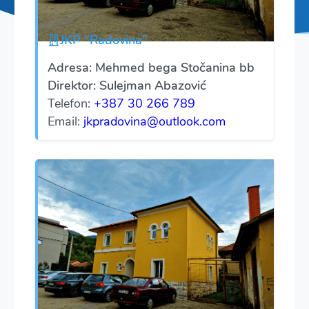
JKP "Radovina"
Adresa: Mehmed bega Stočanina bb
Direktor: Sulejman Abazović
Telefon:
+387 30 266 789
Email:
jkpradovina@outlook.com